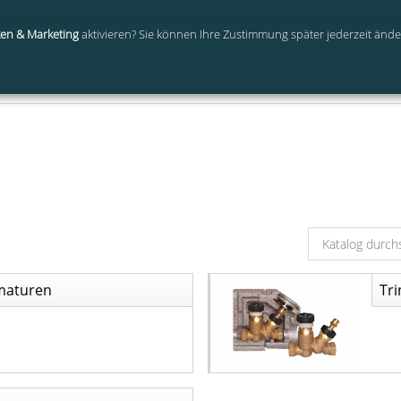
ken & Marketing
aktivieren? Sie können Ihre Zustimmung später jederzeit änd
oad Plugin
Eigene Produkte
Datensatzwünsche
Industriepa
maturen
Tr