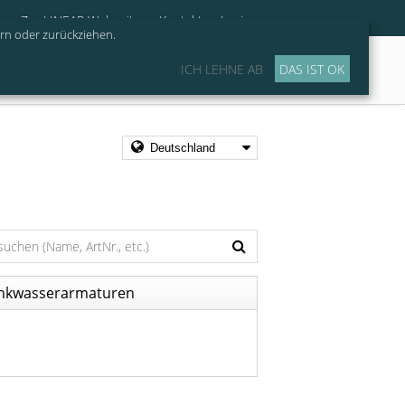
Zur LINEAR Webseite
Kontakt
Login
ern oder zurückziehen.
ICH LEHNE AB
DAS IST OK
rtner werden
inkwasserarmaturen