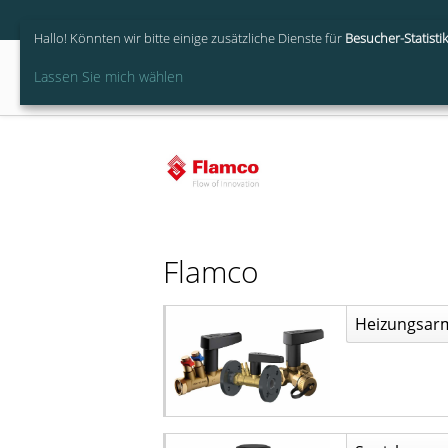
Hallo! Könnten wir bitte einige zusätzliche Dienste für
Besucher-Statisti
Lassen Sie mich wählen
Downl
Flamco
Heizungsar