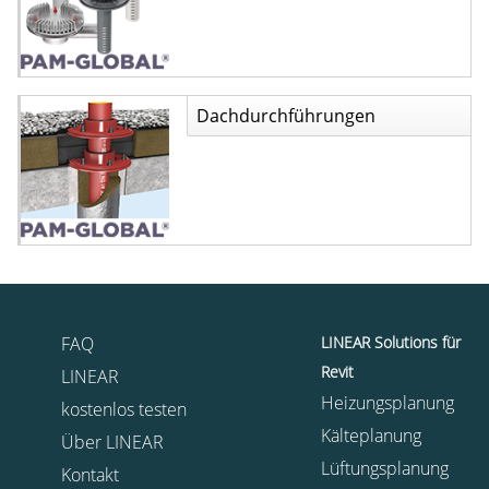
Dachdurchführungen
FAQ
LINEAR Solutions für
Revit
LINEAR
Heizungsplanung
kostenlos testen
Kälteplanung
Über LINEAR
Lüftungsplanung
Kontakt